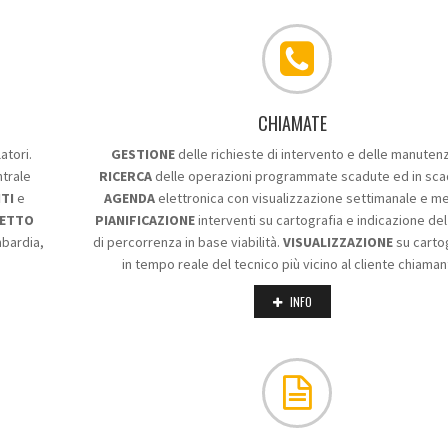
CHIAMATE
atori.
GESTIONE
delle richieste di intervento e delle manutenz
trale
RICERCA
delle operazioni programmate scadute ed in sca
TI
e
AGENDA
elettronica con visualizzazione settimanale e me
RETTO
PIANIFICAZIONE
interventi su cartografia e indicazione de
mbardia,
di percorrenza in base viabilità.
VISUALIZZAZIONE
su carto
in tempo reale del tecnico più vicino al cliente chiaman
INFO