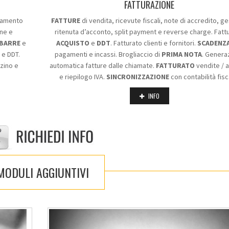
FATTURAZIONE
ppamento
FATTURE
di vendita, ricevute fiscali, note di accredito, g
one e
ritenuta d’acconto, split payment e reverse charge. Fattu
 BARRE
e
ACQUISTO
e
DDT
. Fatturato clienti e fornitori.
SCADENZ
i e DDT.
pagamenti e incassi. Brogliaccio di
PRIMA NOTA
. Genera
zino e
automatica fatture dalle chiamate.
FATTURATO
vendite / a
e riepilogo IVA.
SINCRONIZZAZIONE
con contabilità fisc
INFO
 MODULI AGGIUNTIVI