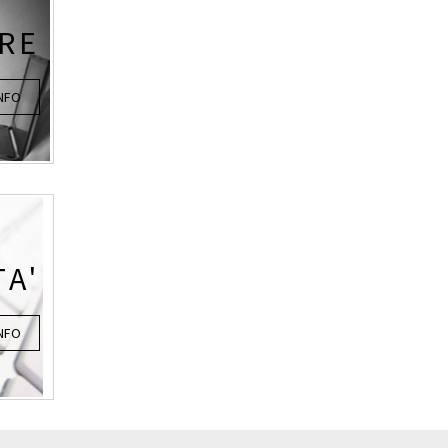
RE
INFO
TA'
INFO