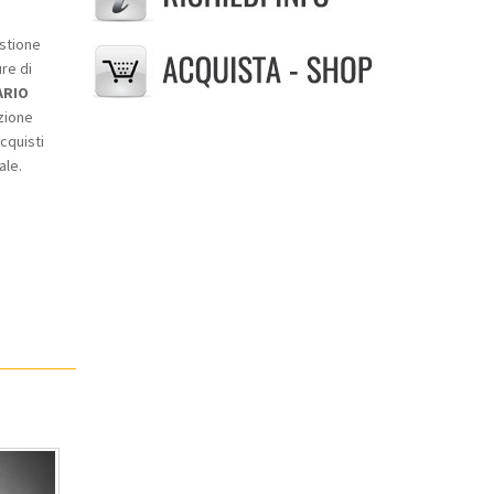
estione
re di
ARIO
zione
cquisti
ale.