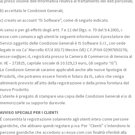
a) preso visione dell’Informativa relativa al trattamento dei dati personali;
b) accettato le Condizioni Generali;
c) creato un account “IS Software”, come di seguito indicato.
Ai sensi e per gli effetti degli artt. 7 e 12 del Dlgs. n. 70 del 9.4.2003, i-
esse.com comunica agli utenti le seguenti informazioni: il prestatore dei
Servizi oggetto delle Condizioni Generali è IS Software S.r.l., con sede
legale in via Ca’ Marcello 67/d 30172 Mestre (VE) C.F./P.IVA 02997650276;
iesse-sw@pec.it, registrata presso la Camera di Commercio di Venezia al
n. VE – 272825, capitale sociale di 10.329,13 euro, (di seguito “IS”).
Le Condizioni Generali saranno applicabili anche alle nuove tipologie di
Prodotti, che potranno essere forniti in futuro da IS, salvo che venga
altrimenti previsto all’atto della registrazione o della prima fornitura del
nuovo Prodotto.
L’utente è pregato di stampare una copia delle Condizioni Generali e\o di
memorizzarle su supporto durevole.
AVVISO SPECIALE PER I CLIENTI
È consentita la registrazione solamente agli utenti intesi come persone
giuridiche, che abbiano quindi regolare p.iva. Per “Clienti” s’intendono le
persone giuridiche che accedono a i-esse.com con finalità riferibili alla