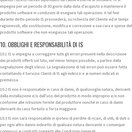
impegna per un periodo di 30 giorni dalla data d’acquisto a mantenere il
prodotto software in condizioni di eseguire tali operazioni. A tal fine
durante detto periodo IS provvederà, su richiesta del Cliente ed in tempi
ragionevoli, alla sostituzione, modifica e correzione a sua cura e spese del
prodotto software che non eseguisse tali operazioni.
10. OBBLIGHI E RESPONSABILITÀ DI IS
10.1 IS si impegna a correggere tutti gli errori presenti nella descrizione
dei prodotti offerti sul Sito, nel minor tempo possibile, a partire dalla
segnalazione degli stessi. La segnalazione di tali errori può essere fatta
contattando il Servizio Clienti di IS agli indirizzi e ai numeri indicati in
premessa.
10.2 IS non è responsabile in caso di danni, di qualsivoglia natura, derivanti
dalla installazione e/o dall’uso del prodotto in modo improprio e/o non
conforme alle istruzioni fornite dal produttore nonché in caso di danni
derivanti da caso fortuito o forza maggiore.
10.3 IS non sarà responsabile in ipotesi di perdite di ricavi, di utili, di dati o
per ogni altro danno indiretto di qualsiasi natura derivante o comunque
connesso ai contratti soggetti alle Condizioni Generali.