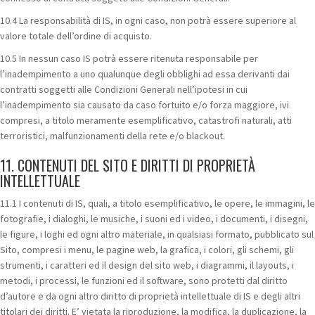
10.4 La responsabilità di IS, in ogni caso, non potrà essere superiore al
valore totale dell’ordine di acquisto.
10.5 In nessun caso IS potrà essere ritenuta responsabile per
l’inadempimento a uno qualunque degli obblighi ad essa derivanti dai
contratti soggetti alle Condizioni Generali nell’ipotesi in cui
l’inadempimento sia causato da caso fortuito e/o forza maggiore, ivi
compresi, a titolo meramente esemplificativo, catastrofi naturali, atti
terroristici, malfunzionamenti della rete e/o blackout.
11. CONTENUTI DEL SITO E DIRITTI DI PROPRIETÀ
INTELLETTUALE
11.1 I contenuti di IS, quali, a titolo esemplificativo, le opere, le immagini, le
fotografie, i dialoghi, le musiche, i suoni ed i video, i documenti, i disegni,
le figure, i loghi ed ogni altro materiale, in qualsiasi formato, pubblicato sul
Sito, compresi i menu, le pagine web, la grafica, i colori, gli schemi, gli
strumenti, i caratteri ed il design del sito web, i diagrammi, il layouts, i
metodi, i processi, le funzioni ed il software, sono protetti dal diritto
d’autore e da ogni altro diritto di proprietà intellettuale di IS e degli altri
titolari dei diritti. E’ vietata la riproduzione, la modifica, la duplicazione, la