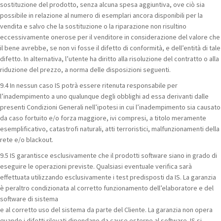
sostituzione del prodotto, senza alcuna spesa aggiuntiva, ove ciò sia
possibile in relazione al numero di esemplari ancora disponibili per la
vendita e salvo che la sostituzione o la riparazione non risultino
eccessivamente onerose per il venditore in considerazione del valore che
il bene avrebbe, se non vi fosse il difetto di conformità, e dell’entità di tale
difetto. In alternativa, l’utente ha diritto alla risoluzione del contratto o alla
riduzione del prezzo, a norma delle disposizioni seguenti.
9.4 In nessun caso IS potrà essere ritenuta responsabile per
l’inadempimento a uno qualunque degli obblighi ad essa derivanti dalle
presenti Condizioni Generali nell’ipotesi in cui l’inadempimento sia causato
da caso fortuito e/o forza maggiore, ivi compresi, a titolo meramente
esemplificativo, catastrofi naturali, atti terroristici, malfunzionamenti della
rete e/o blackout.
9.5 IS garantisce esclusivamente che il prodotti software siano in grado di
eseguire le operazioni previste. Qualsiasi eventuale verifica sarà
effettuata utilizzando esclusivamente i test predisposti da IS. La garanzia
è peraltro condizionata al corretto funzionamento dell’elaboratore e del
software di sistema
e al corretto uso del sistema da parte del Cliente. La garanzia non opera
quando i difetti rilevati dipendano da cause esterne al software. IS si