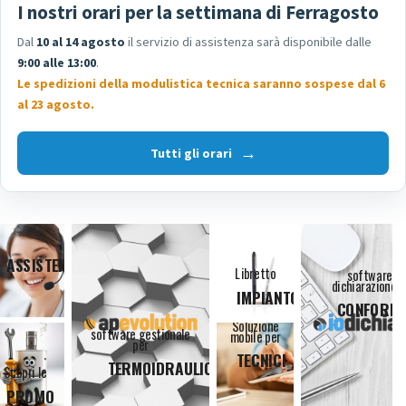
I nostri orari per la settimana di Ferragosto
Dal
10 al 14 agosto
il servizio di assistenza sarà disponibile dalle
9:00 alle 13:00
.
Le spedizioni della modulistica tecnica saranno sospese dal 6
al 23 agosto.
Tutti gli orari
ASSISTENZA
Libretto
software
dichiarazione d
IMPIANTO
CONFORMI
Soluzione
software gestionale
mobile per
per
TECNICI
TERMOIDRAULICI
Scopri le
PROMO