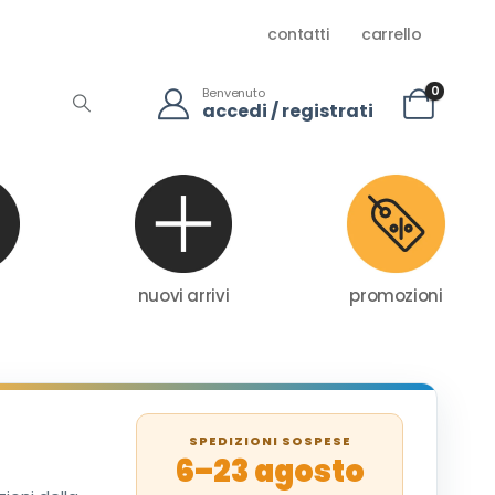
contatti
carrello
0
Benvenuto
accedi / registrati
nuovi arrivi
promozioni
SPEDIZIONI SOSPESE
6–23 agosto