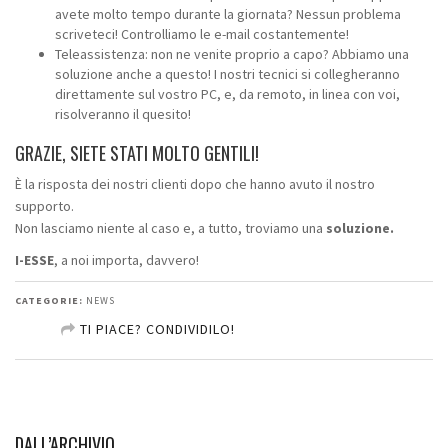
avete molto tempo durante la giornata? Nessun problema
scriveteci! Controlliamo le e-mail costantemente!
Teleassistenza: non ne venite proprio a capo? Abbiamo una
soluzione anche a questo! I nostri tecnici si collegheranno
direttamente sul vostro PC, e, da remoto, in linea con voi,
risolveranno il quesito!
GRAZIE, SIETE STATI MOLTO GENTILI!
È la risposta dei nostri clienti dopo che hanno avuto il nostro
supporto.
Non lasciamo niente al caso e, a tutto, troviamo una
soluzione.
I-ESSE
, a noi importa, davvero!
CATEGORIE:
NEWS
TI PIACE? CONDIVIDILO!
SHARE ON FACEBOOK
SHARE ON TWITTER
DALL’ARCHIVIO