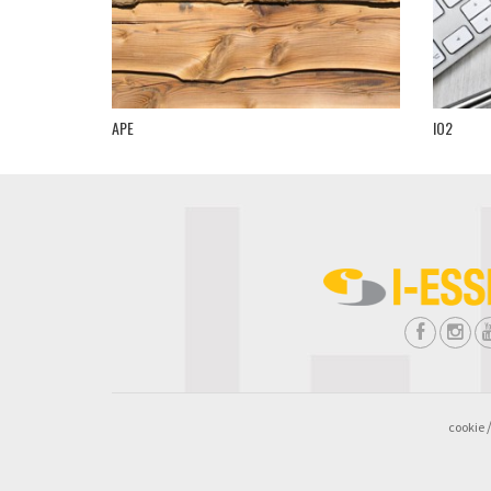
APE
IO2
cookie