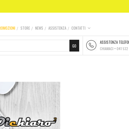
ROMOZIONI
STORE
NEWS
ASSISTENZA
CONTATTI
ASSISTENZA TELEFO
CHIAMACI + 041 532 